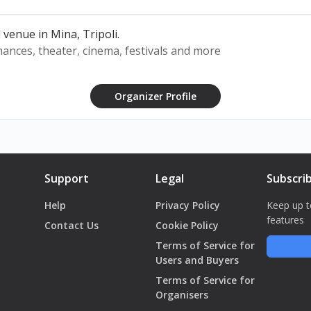
 venue in Mina, Tripoli.
starts at 8:45 PM
ances, theater, cinema, festivals and more
Organizer Profile
Support
Legal
Subscri
Help
Privacy Policy
Keep up t
features
Contact Us
Cookie Policy
Terms of Service for
Users and Buyers
Terms of Service for
Organisers