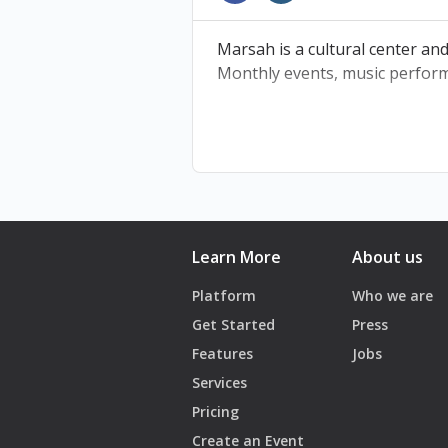
🍸Bar will be open
📍Marsah, El Mina, Tripoli
Marsah is a cultural center and
🕓 Doors open: 8 PM | Concert 
Monthly events, music perform
📞 03 909546
Learn More
About us
Platform
Who we are
Get Started
Press
Features
Jobs
Services
Pricing
Create an Event