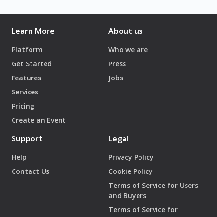
إرشاد مسرحيّ: جُنيد سريّ الدين وعمر أبي عازار
تصميم الإضاءة: جمال زركي
Learn More
About us
موسيقى: محمود الجواد
Platform
Who we are
Get Started
Press
فريق زقاق التنفيذيّ
Features
Jobs
مديرة البرامج: جنى بو مطر
Services
مدير مقر: سرجون سريّ الدين
Pricing
مسؤول لوجستيّ: حسين الحمود - عزّو
Create an Event
مديرة تقنيّة: أنطونيلا رزق
مسؤولة تواصل: ساندرا عبدالباقي
Support
Legal
مديرة مالية: كرمة بعلبكي
Help
Privacy Policy
مسؤول إداريّ وماليّ: جان هيمو
Contact Us
Cookie Policy
Terms of Service for Users
الزمان والمكان
and Buyers
السبت ١٤ شباط، ٢٠٢٦
Terms of Service for
الساعة ٦ و٨ مساءً | تفتح الأبواب الساعة ٥ مساءً