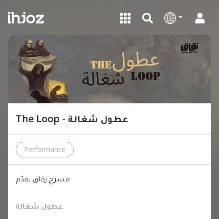
The Loop - عطول شغالة
Performance
مسرح زقاق يقدّم
عطول شغالة