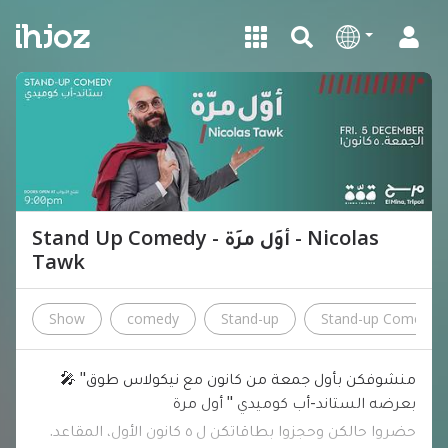
Stand Up Comedy - أوَل مرَة - Nicolas
Tawk
Show
comedy
Stand-up
Stand-up Comedy
🎤 "منشوفكن بأول جمعة من كانون مع نيكولاس طوق
بعرضه الستاند-أب كوميدي " أول مرة
.حضروا حالكن وحجزوا بطاقاتكن ل ٥ كانون الأول، المقاعد