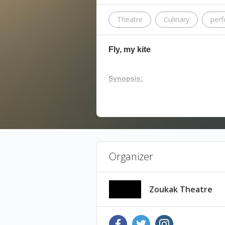
Theatre
Culinary
per
Fly, my kite
Synopsis:
In the unconscious of a girl, live Le
stealing her kites. When the innocent
memories one last time, leaving both 
Team:
Organizer
Written & Directed by Lynn Jebbeh
Cast : Lynn Jebbeh and Farah Kirdy
Lighting: Jamal Zerki
Zoukak Theatre
Assistant Director: Hawraa Samaha