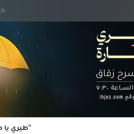
"Fly, my kite" - "طيري يا طيّارة"