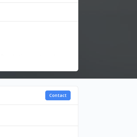
g Rima, lashing out at her and
to confront her losses and revisit her
Contact