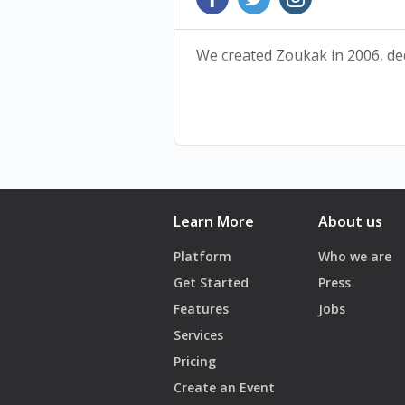
Date&Time:
Saturday September 6, 2025
We created Zoukak in 2006, dedi
7:30 PM
Zoukak Theatre
ليها، وتسرق طائراتها الورقية. لكن
، وتستعيد ذكرياتها للمرة الأخيرة
Learn More
About us
Platform
Who we are
Get Started
Press
Features
Jobs
Services
Pricing
Create an Event