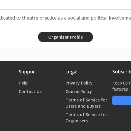
cated to theatre practice as a social and political involveme
Organizer Profile
يما. وبعد أن شيّدت ليلى جدارًا بينهما، أخذت ليلى تقاطع ريما، تثور ع
ا وتُحوّل العالمين إلى خراب. هناك، تُرغَم ليلى على الاعتراف بخسارتها
Support
Legal
Subscri
ما لن تتغيّرا أبداً وأن هذا، في النهاية، لا بأس به
Help
Privacy Policy
Keep up t
features
Contact Us
Cookie Policy
Terms of Service for
Users and Buyers
Terms of Service for
Organisers