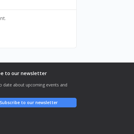
nt.
طيري يا طيّارة
ملخص:
في أعماق اللاوعي لفتاة، تسكن ليلى ور
حين تكتشف ريما ما يجري، تنفجر غضبً،
be to our newsletter
لتقف الاثنتان أمام الحقيقة العارية: أنه.
o date about upcoming events and
فريق العمل:
كتابة وإخراج: لين الجبّة
Subscribe to our newsletter
تمثيل: لين الجبّة وفرح كردي
إضاءة: جمال زركي
مساعدة مخرج: حوراء سماحة