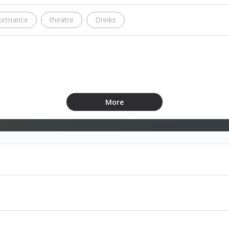
formance
theatre
Drinks
ila and Rima. After building a wall between them, Leila keeps interruptin
More
 Rima finds out, she snaps and destroys both worlds. This forces Leila 
of them with the one truth: they will never change and that is okay.